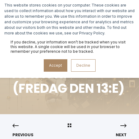
This website stores cookies on your computer. These cookies are
used to collect information about how you interact with our website and
allow us to remember you. We use this information in order to improve
and customize your browsing experience and for analytics and metrics
about our visitors both on this website and other media. To find out
MAGNUS THUNBERG
2025-05-05
more about the cookies we use, see our Privacy Policy.
FRUKOSTEVENT:
If you decline, your information won’t be tracked when you visit
this website. A single cookie will be used in your browser to
remember your preference not to be tracked.
"DU ÄR UNDER
Accept
Decline
ATTACK!"
(FREDAG DEN 13:E)
PREVIOUS
NEXT